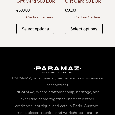
Gift Card 500 EUR
Gift Card 50 EUR
€
500.00
€
50.00
Cartes Cadeau
Cartes Cadeau
Select options
Select options
PARAMAZ, où artisanat, héritage et savoir-faire se
rencontrent
PARAMAZ, where craftsmanship, heritage, and
expertise come together The first leather
workshop, boutique, and café in Paris. Custom-
made pieces, repairs, and workshops. Leather