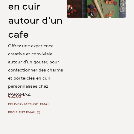
en cuir
autour d’un
café
Offrez une expérience
créative et conviviale
autour d’un goûter, pour
confectionner des charms
et porte-clés en cuir
personnalisés chez
PARAMAZ.
€
59.00
DELIVERY METHOD: EMAIL
RECIPIENT EMAIL (
*
)