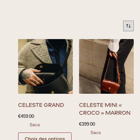
CÉLESTE GRAND
CÉLESTE MINI «
CROCO » MARRON
€
459.00
€
399.00
Sacs
Sacs
Choix des options