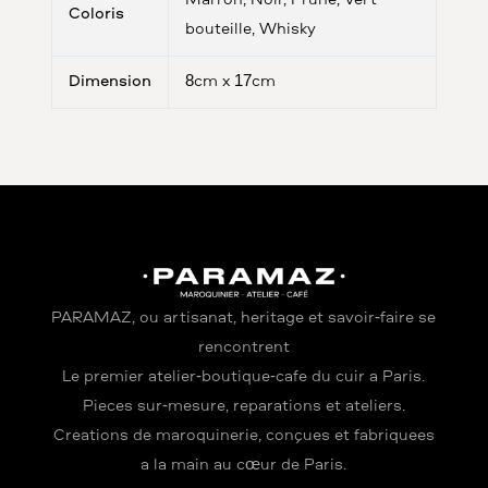
Marron, Noir, Prune, Vert
Coloris
bouteille, Whisky
Dimension
8cm x 17cm
PARAMAZ, où artisanat, héritage et savoir-faire se
rencontrent
Le premier atelier-boutique-café du cuir à Paris.
Pièces sur-mesure, réparations et ateliers.
Créations de maroquinerie, conçues et fabriquées
à la main au cœur de Paris.