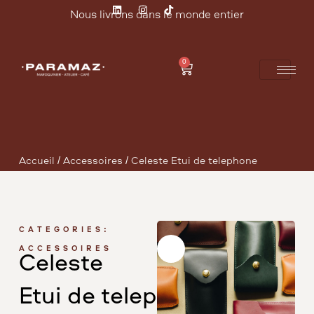
Nous livrons dans le monde entier
0
Accueil
/
Accessoires
/ Céleste Étui de téléphone
CATEGORIES:
ACCESSOIRES
Céleste
Étui de télép