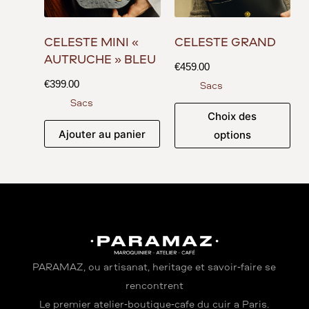
CÉLESTE MINI «
CÉLESTE GRAND
AUTRUCHE » BLEU
€
459.00
€
399.00
Sacs
Sacs
Choix des
Ajouter au panier
options
PARAMAZ, où artisanat, héritage et savoir-faire se
rencontrent
Le premier atelier-boutique-café du cuir à Paris.