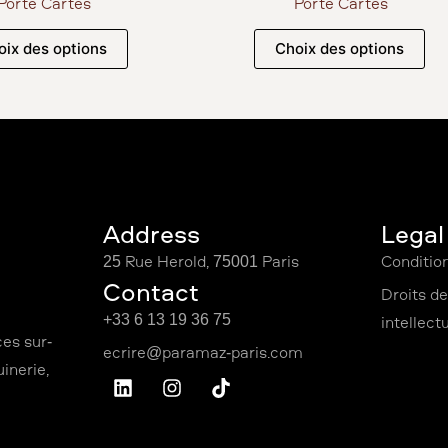
Porte Cartes
Porte Cartes
oix des options
Choix des options
Address
Légal
25 Rue Hérold, 75001 Paris
Conditio
Contact
Droits de
+33 6 13 19 36 75
intellect
ces sur-
inerie,