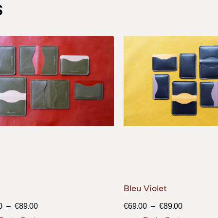
s
Bleu Violet
0
–
€
89.00
€
69.00
–
€
89.00