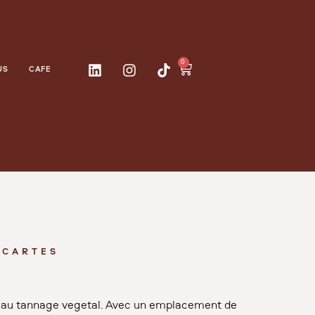
0
US
CAFÉ
 CARTES
ir au tannage végétal. Avec un emplacement de