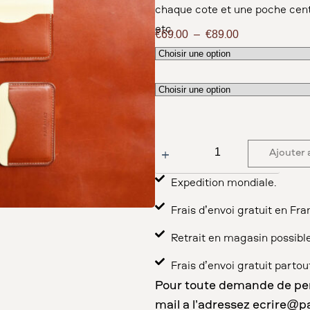
chaque côté et une poche cent
etc.
€
69.00
–
€
89.00
Ajouter 
Expédition mondiale.
Frais d’envoi gratuit en Fra
Retrait en magasin possibl
Frais d’envoi gratuit parto
Pour toute demande de per
mail à l’adressez
ecrire@p