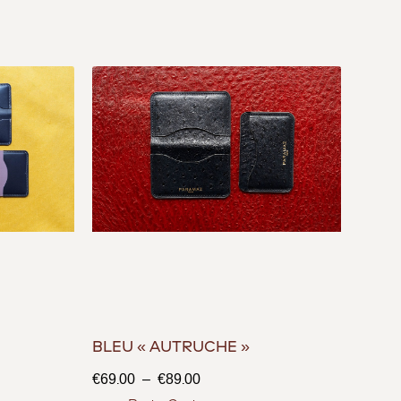
BLEU « AUTRUCHE »
€
69.00
–
€
89.00